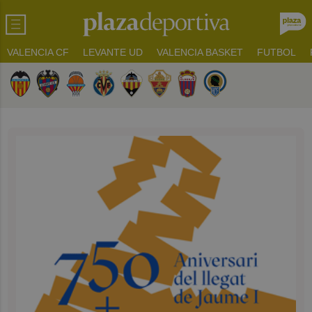
VALENCIA CF
LEVANTE UD
VALENCIA BASKET
FUTBOL