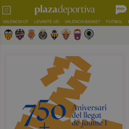
VALENCIA CF
LEVANTE UD
VALENCIA BASKET
FUTBOL