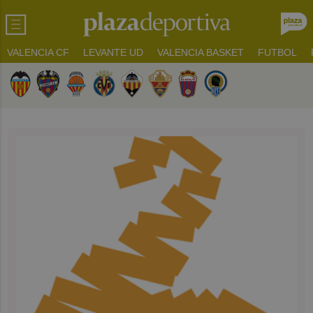
VALENCIA CF
LEVANTE UD
VALENCIA BASKET
FUTBOL