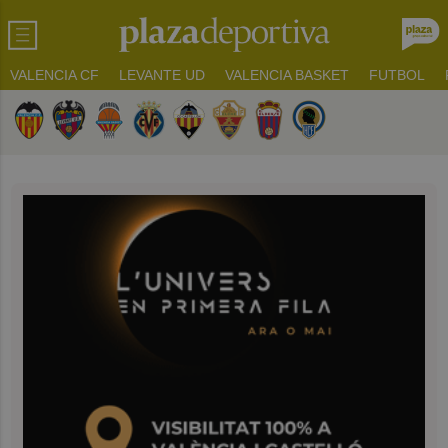
VALENCIA CF
LEVANTE UD
VALENCIA BASKET
FUTBOL