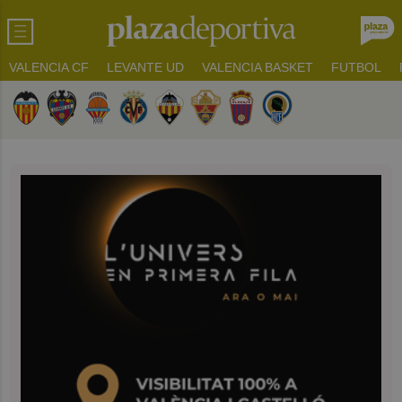
VALENCIA CF
LEVANTE UD
VALENCIA BASKET
FUTBOL