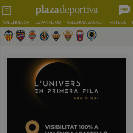
VALENCIA CF
LEVANTE UD
VALENCIA BASKET
FUTBOL