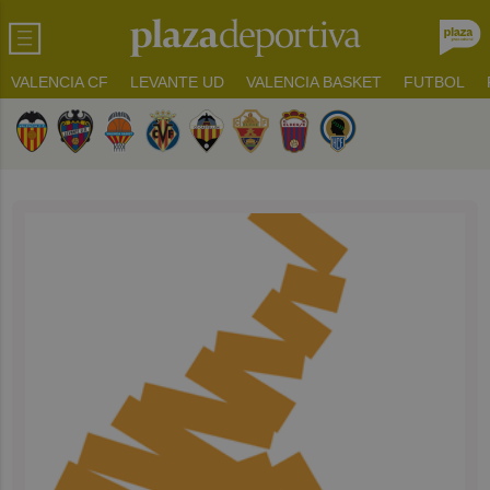
VALENCIA CF
LEVANTE UD
VALENCIA BASKET
FUTBOL