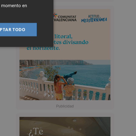
ier momento en
PTAR TODO