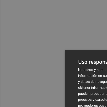
Uso respons
Nosotros y nuestr
información en su 
y datos de navega
obtener informació
pueden procesar su
precisos y caracte
proveedores pueden