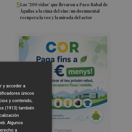
5
Las '200 vidas' que llevaron a Paco Rabal de
Águilas a la cima del cine: un documental
recupera la voz y la mirada del actor
r y acceder a
tificadores únicos
cios y contenido,
os (1913)
también
calización
 web. Algunos
derecho a