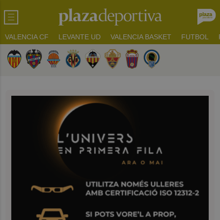
VALENCIA CF
LEVANTE UD
VALENCIA BASKET
FUTBOL