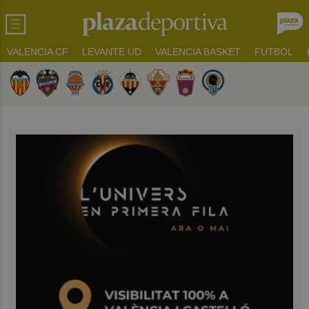
VALENCIA CF
LEVANTE UD
VALENCIA BASKET
FUTBOL