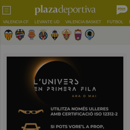
VALENCIA CF
LEVANTE UD
VALENCIA BASKET
FUTBOL