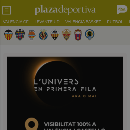
VALENCIA CF
LEVANTE UD
VALENCIA BASKET
FUTBOL