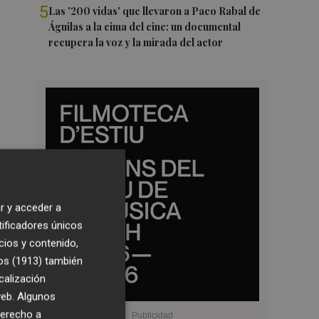
5
Las '200 vidas' que llevaron a Paco Rabal de
Águilas a la cima del cine: un documental
recupera la voz y la mirada del actor
r y acceder a
tificadores únicos
cios y contenido,
os (1913)
también
calización
 web. Algunos
derecho a