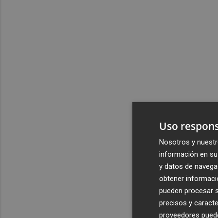
Uso respons
Nosotros y nuestr
información en su 
y datos de navega
obtener informació
pueden procesar su
precisos y caracte
proveedores pueden