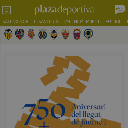
VALENCIA CF
LEVANTE UD
VALENCIA BASKET
FUTBOL