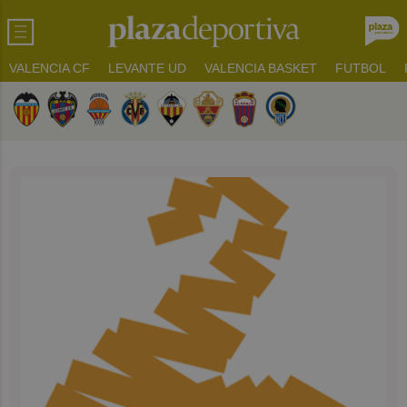
VALENCIA CF
LEVANTE UD
VALENCIA BASKET
FUTBOL