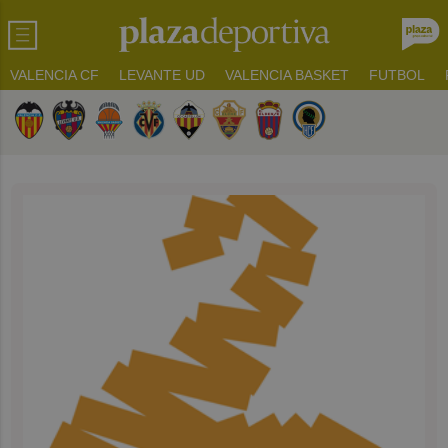
VALENCIA CF
LEVANTE UD
VALENCIA BASKET
FUTBOL