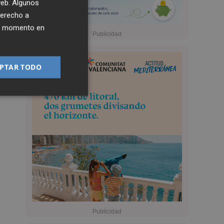
 web. Algunos
derecho a
ier momento en
PTAR TODO