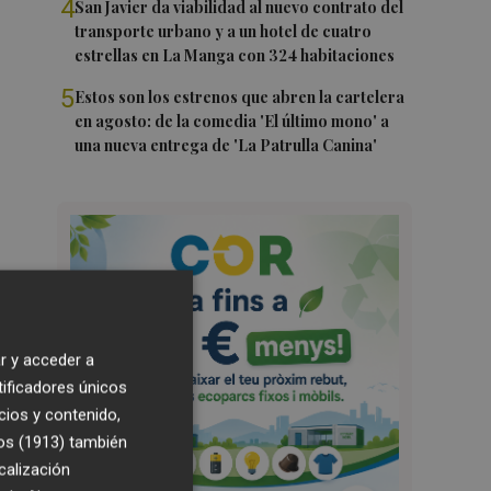
4
San Javier da viabilidad al nuevo contrato del
transporte urbano y a un hotel de cuatro
estrellas en La Manga con 324 habitaciones
5
Estos son los estrenos que abren la cartelera
en agosto: de la comedia 'El último mono' a
una nueva entrega de 'La Patrulla Canina'
r y acceder a
tificadores únicos
cios y contenido,
os (1913)
también
calización