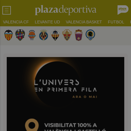
VALENCIA CF
LEVANTE UD
VALENCIA BASKET
FUTBOL