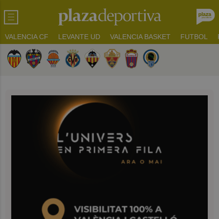
VALENCIA CF
LEVANTE UD
VALENCIA BASKET
FUTBOL