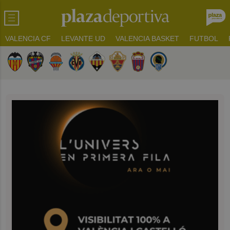
VALENCIA CF
LEVANTE UD
VALENCIA BASKET
FUTBOL