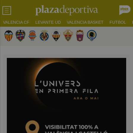
VALENCIA CF
LEVANTE UD
VALENCIA BASKET
FUTBOL