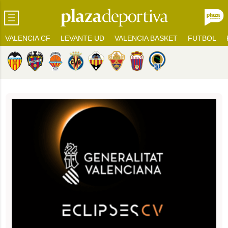
VALENCIA CF
LEVANTE UD
VALENCIA BASKET
FUTBOL