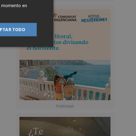
ier momento en
PTAR TODO