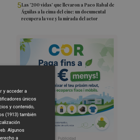
5
Las '200 vidas' que llevaron a Paco Rabal de
Águilas a la cima del cine: un documental
recupera la voz y la mirada del actor
r y acceder a
tificadores únicos
cios y contenido,
os (1913)
también
calización
 web. Algunos
derecho a