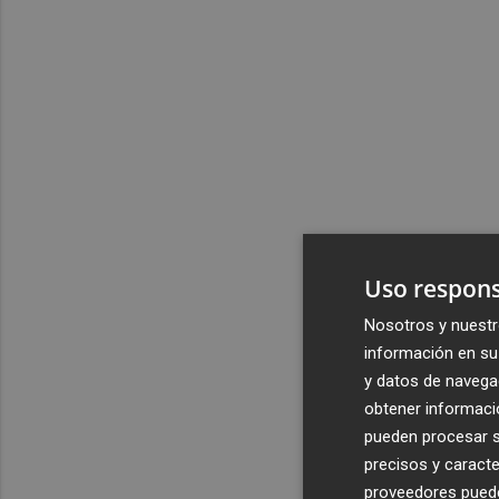
Uso respons
Nosotros y nuestr
información en su 
y datos de navega
obtener informació
pueden procesar su
precisos y caracte
proveedores pueden