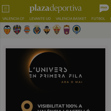
VALENCIA CF
LEVANTE UD
VALENCIA BASKET
FUTBOL