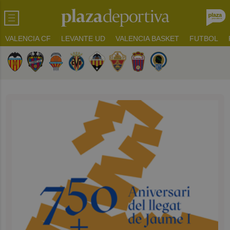
VALENCIA CF
LEVANTE UD
VALENCIA BASKET
FUTBOL