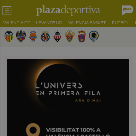
VALENCIA CF
LEVANTE UD
VALENCIA BASKET
FUTBOL