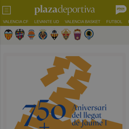
VALENCIA CF
LEVANTE UD
VALENCIA BASKET
FUTBOL