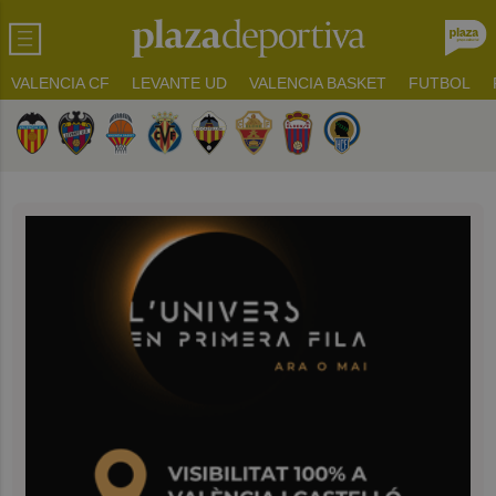
VALENCIA CF
LEVANTE UD
VALENCIA BASKET
FUTBOL