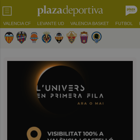
VALENCIA CF
LEVANTE UD
VALENCIA BASKET
FUTBOL