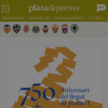
VALENCIA CF
LEVANTE UD
VALENCIA BASKET
FUTBOL