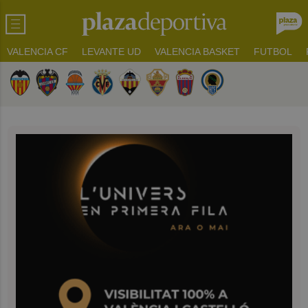
VALENCIA CF
LEVANTE UD
VALENCIA BASKET
FUTBOL