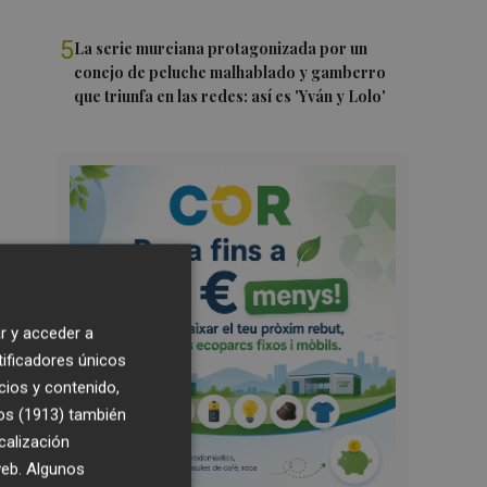
5
La serie murciana protagonizada por un
conejo de peluche malhablado y gamberro
que triunfa en las redes: así es 'Yván y Lolo'
r y acceder a
tificadores únicos
cios y contenido,
os (1913)
también
calización
 web. Algunos