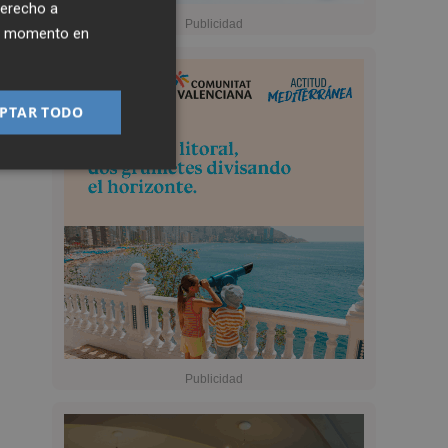
derecho a
ier momento en
PTAR TODO