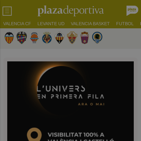
VALENCIA CF
LEVANTE UD
VALENCIA BASKET
FUTBOL