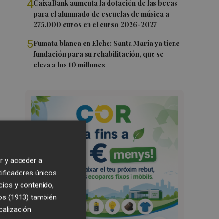
4
CaixaBank aumenta la dotación de las becas
para el alumnado de escuelas de música a
275.000 euros en el curso 2026-2027
5
Fumata blanca en Elche: Santa María ya tiene
fundación para su rehabilitación, que se
eleva a los 10 millones
r y acceder a
tificadores únicos
cios y contenido,
os (1913)
también
calización