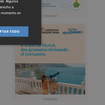
 web. Algunos
derecho a
ier momento en
PTAR TODO