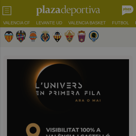
VALENCIA CF
LEVANTE UD
VALENCIA BASKET
FUTBOL