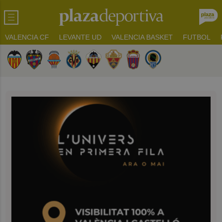
VALENCIA CF
LEVANTE UD
VALENCIA BASKET
FUTBOL