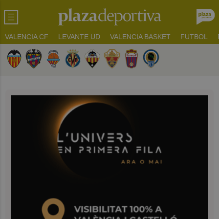
VALENCIA CF
LEVANTE UD
VALENCIA BASKET
FUTBOL