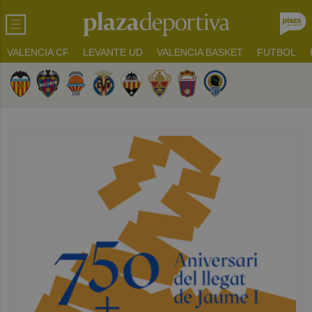
VALENCIA CF
LEVANTE UD
VALENCIA BASKET
FUTBOL