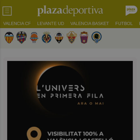
VALENCIA CF
LEVANTE UD
VALENCIA BASKET
FUTBOL