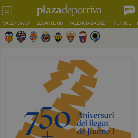
VALENCIA CF
LEVANTE UD
VALENCIA BASKET
FUTBOL