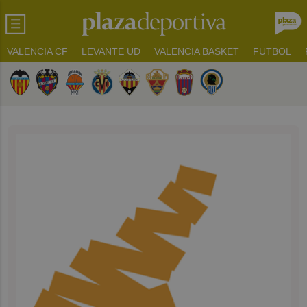
VALENCIA CF
LEVANTE UD
VALENCIA BASKET
FUTBOL