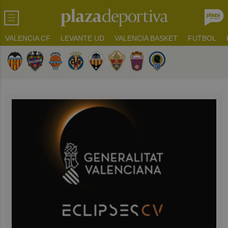
VALENCIA CF
LEVANTE UD
VALENCIA BASKET
FUTBOL