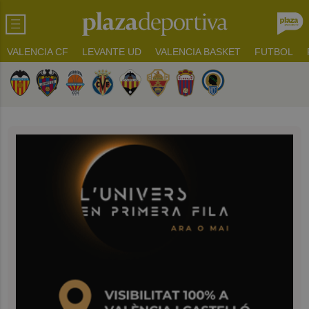
VALENCIA CF
LEVANTE UD
VALENCIA BASKET
FUTBOL