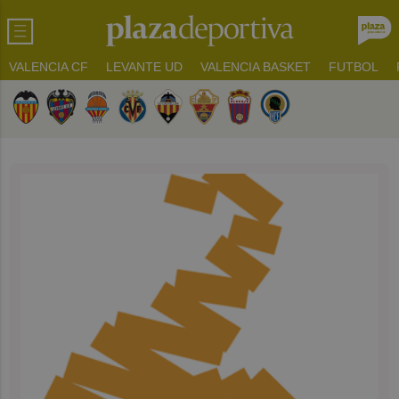
VALENCIA CF
LEVANTE UD
VALENCIA BASKET
FUTBOL