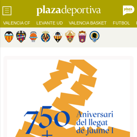
VALENCIA CF
LEVANTE UD
VALENCIA BASKET
FUTBOL