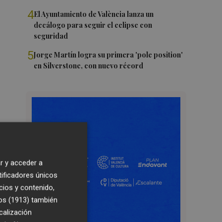
4
El Ayuntamiento de València lanza un
decálogo para seguir el eclipse con
seguridad
5
Jorge Martín logra su primera 'pole position'
en Silverstone, con nuevo récord
r y acceder a
tificadores únicos
cios y contenido,
os (1913)
también
calización