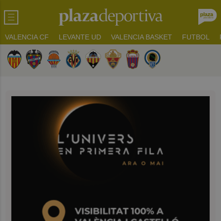
VALENCIA CF
LEVANTE UD
VALENCIA BASKET
FUTBOL