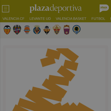
VALENCIA CF
LEVANTE UD
VALENCIA BASKET
FUTBOL