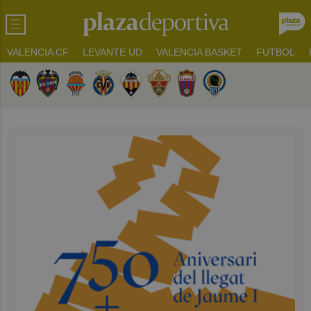
VALENCIA CF
LEVANTE UD
VALENCIA BASKET
FUTBOL