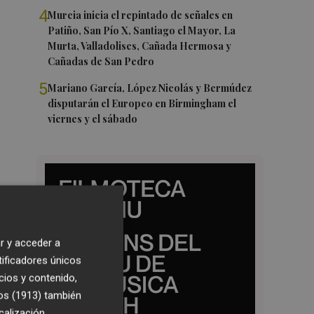
4
Murcia inicia el repintado de señales en
Patiño, San Pío X, Santiago el Mayor, La
Murta, Valladolises, Cañada Hermosa y
Cañadas de San Pedro
5
Mariano García, López Nicolás y Bermúdez
disputarán el Europeo en Birmingham el
viernes y el sábado
r y acceder a
tificadores únicos
cios y contenido,
os (1913)
también
calización